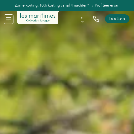
Zomerkorting: 10% korting vanaf 4 nachten* →
Profiteer ervan
nl
boeken