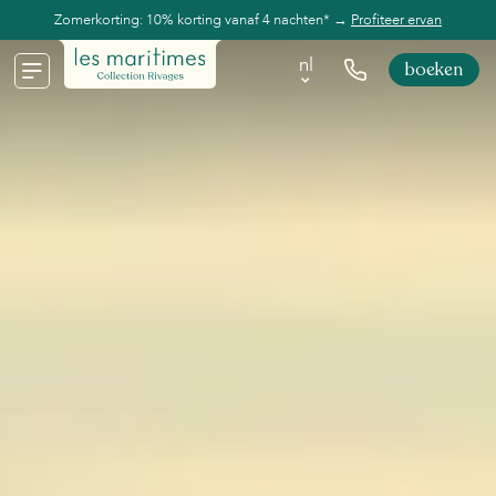
Zomerkorting: 10% korting vanaf 4 nachten* →
Profiteer ervan
nl
boeken