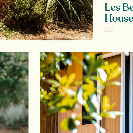
Les B
Hous