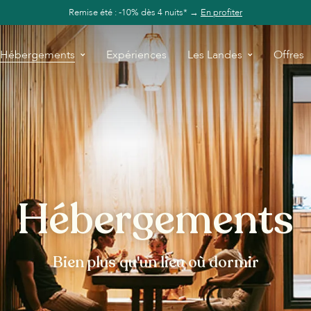
Remise été : -10% dès 4 nuits* →
En profiter
Hébergements
Expériences
Les Landes
Offres
Hébergements
Bien plus qu'un lieu où dormir