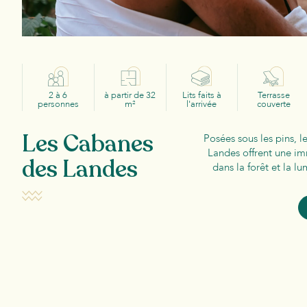
2 à 6
à partir de 32
Lits faits à
Terrasse
personnes
m²
l'arrivée
couverte
Les Cabanes
Posées sous les pins, 
Landes offrent une i
des Landes
dans la forêt et la 