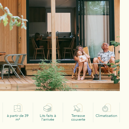
à partir de 39
Lits faits à
Terrasse
Climatisation
m²
l'arrivée
couverte