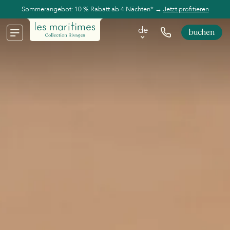
Sommerangebot: 10 % Rabatt ab 4 Nächten* →
Jetzt profitieren
de
buchen